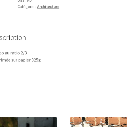
UGS :
ND
Catégorie :
Architecture
scription
o au ratio 2/3
imée sur papier 325g