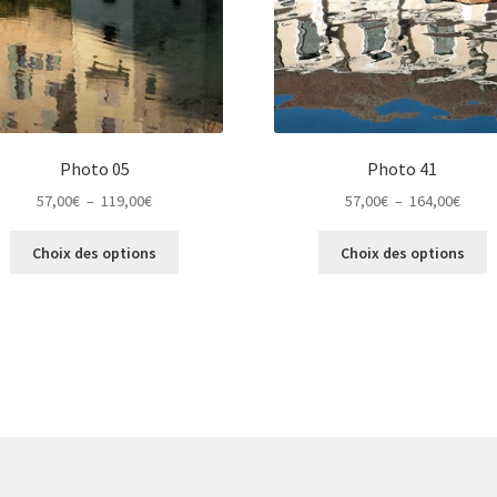
Photo 05
Photo 41
Plage
Plage
57,00
€
–
119,00
€
57,00
€
–
164,00
€
de
de
Ce
C
prix :
prix :
Choix des options
Choix des options
produit
p
57,00€
57,00
a
a
à
à
plusieurs
p
119,00€
164,0
variations.
v
Les
L
options
o
peuvent
p
être
ê
choisies
c
sur
s