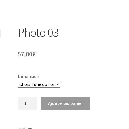
Photo 03
57,00
€
Dimension
quantité
Ajouter au panier
de
Photo
03