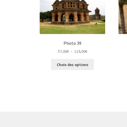
Photo 39
Plage
57,00
€
–
119,00
€
de
Ce
prix :
Choix des options
produit
57,00€
a
à
plusieurs
119,00€
variations.
Les
options
peuvent
être
choisies
sur