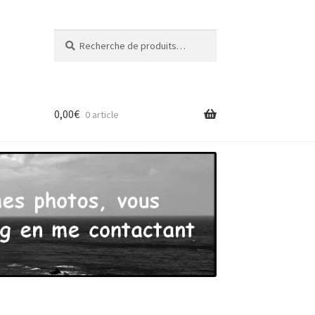
Recherche
Recherche
pour :
0,00
€
0 article