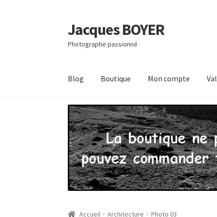
Jacques BOYER
Aller
Aller
à
au
Photographe passionné
la
contenu
navigation
Blog
Boutique
Mon compte
Va
Accueil
Contact
Mon compte
Panier
Politique
Accueil
Architecture
Photo 03