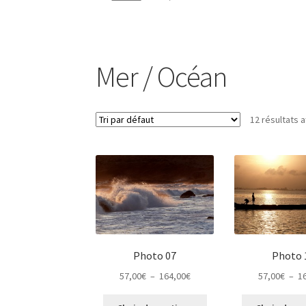
Mer / Océan
12 résultats a
Photo 07
Photo 
Plage
57,00
€
–
164,00
€
57,00
€
–
1
de
Ce
prix :