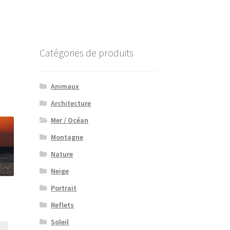
Catégories de produits
Animaux
Architecture
Mer / Océan
Montagne
Nature
Neige
Portrait
Reflets
lage
e
Soleil
Ce
rix :