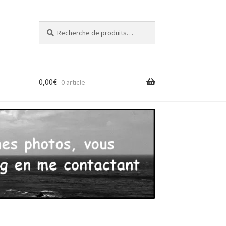
Recherche
Recherche
pour :
0,00
€
0 article