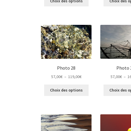
Choix des options
Choix des o
produit
57,00€
a
à
plusieurs
164,00€
variations.
Les
options
peuvent
être
choisies
sur
Photo 28
Photo 
la
page
Plage
57,00
€
–
119,00
€
57,00
€
–
1
du
de
Ce
produit
prix :
Choix des options
Choix des o
produit
57,00€
a
à
plusieurs
119,00€
variations.
Les
options