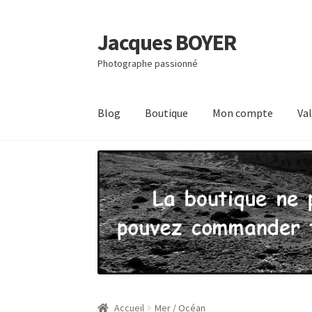
Jacques BOYER
Aller
Aller
à
au
Photographe passionné
la
contenu
navigation
Blog
Boutique
Mon compte
Va
Accueil
Contact
Mon compte
Panier
Politique
Accueil
Mer / Océan