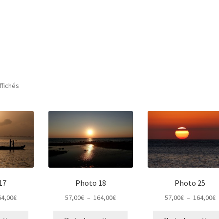
ffichés
17
Photo 18
Photo 25
Plage
Plage
P
64,00
€
57,00
€
–
164,00
€
57,00
€
–
164,00
€
de
de
d
Ce
Ce
prix :
prix :
p