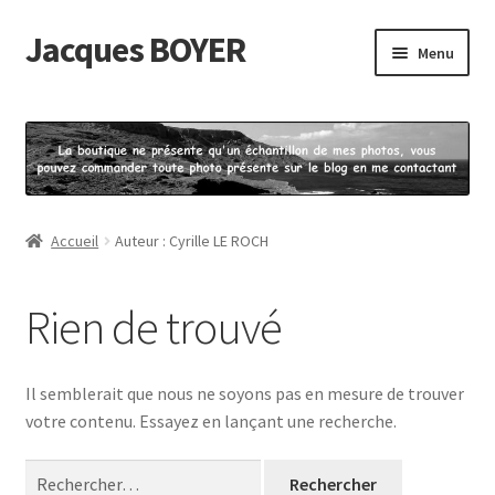
Jacques BOYER
Aller
Aller
Menu
à
au
la
contenu
Accueil
navigation
Contact
Mon compte
Accueil
Auteur : Cyrille LE ROCH
Panier
Rien de trouvé
Politique de confidentialité
Il semblerait que nous ne soyons pas en mesure de trouver
Validation de la commande
votre contenu. Essayez en lançant une recherche.
Rechercher :